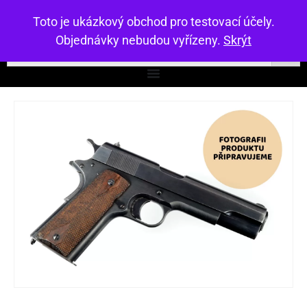
Toto je ukázkový obchod pro testovací účely.
Objednávky nebudou vyřízeny.
Skrýt