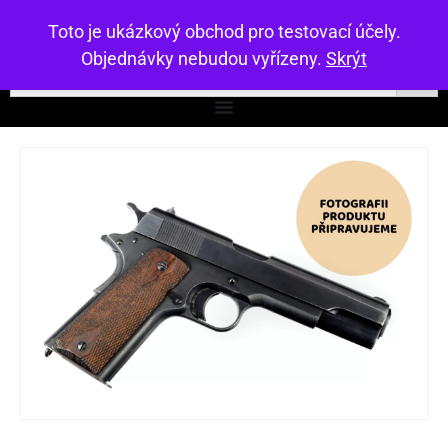
Toto je ukázkový obchod pro testovací účely.
Objednávky nebudou vyřízeny.
Skrýt