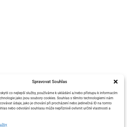
Spravovat Souhlas
ytli co nejlepší služby, používáme k ukládání a/nebo přístupu k informacím
technologie jako jsou soubory cookies. Souhlas s těmito technologiemi nám
ovávat údaje, jako je chování při procházení nebo jedinečná ID na tomto
las nebo odvolání souhlasu může nepříznivě ovlivnit určité vlastnosti a
lužby