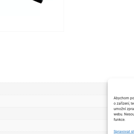
Abychom posk
o zařízení, 
umožní zprac
webu. Nesouh
funkce.
Spravovat s