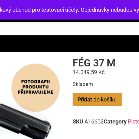
zkový obchod pro testovací účely. Objednávky nebudou vy
Mířidla
Nezařazené
Přebíjení
Služby
Zb
FÉG 37 M
14.049,59
Kč
Skladem
Přidat do košíku
SKU
A16602
Category
Pist