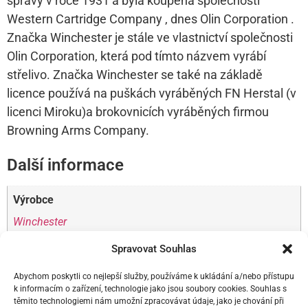
správy v roce 1931 a byla koupena společností
Western Cartridge Company , dnes Olin Corporation .
Značka Winchester je stále ve vlastnictví společnosti
Olin Corporation, která pod tímto názvem vyrábí
střelivo. Značka Winchester se také na základě
licence používá na puškách vyráběných FN Herstal (v
licenci Miroku)a brokovnicích vyráběných firmou
Browning Arms Company.
Další informace
Výrobce
Winchester
Spravovat Souhlas
Ráže
30-30 Win.
Abychom poskytli co nejlepší služby, používáme k ukládání a/nebo přístupu
k informacím o zařízení, technologie jako jsou soubory cookies. Souhlas s
Stav zbraně
těmito technologiemi nám umožní zpracovávat údaje, jako je chování při