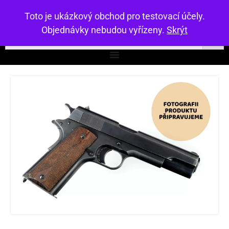
Toto je ukázkový obchod pro testovací účely.
Objednávky nebudou vyřízeny.
Skrýt