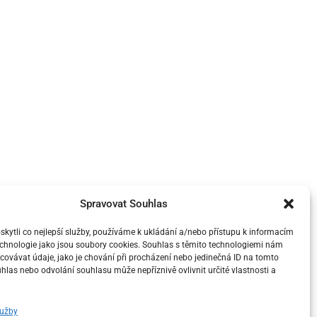
Spravovat Souhlas
ytli co nejlepší služby, používáme k ukládání a/nebo přístupu k informacím
technologie jako jsou soubory cookies. Souhlas s těmito technologiemi nám
ovávat údaje, jako je chování při procházení nebo jedinečná ID na tomto
las nebo odvolání souhlasu může nepříznivě ovlivnit určité vlastnosti a
lužby