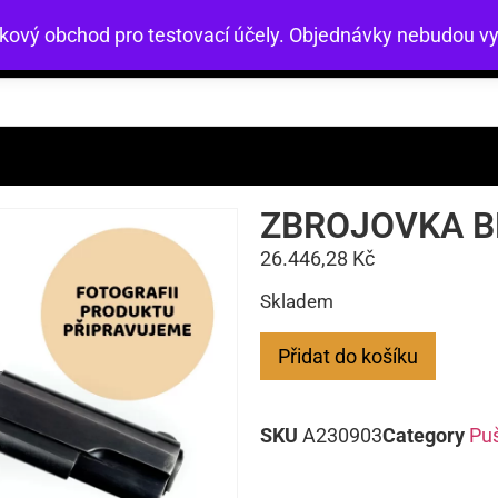
zkový obchod pro testovací účely. Objednávky nebudou vy
Mířidla
Nezařazené
Přebíjení
Služby
Zb
ZBROJOVKA B
26.446,28
Kč
Skladem
Přidat do košíku
SKU
A230903
Category
Pu