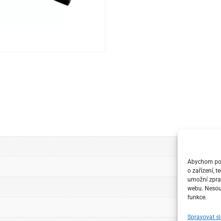
Abychom posk
o zařízení, 
umožní zprac
webu. Nesouh
funkce.
Spravovat s