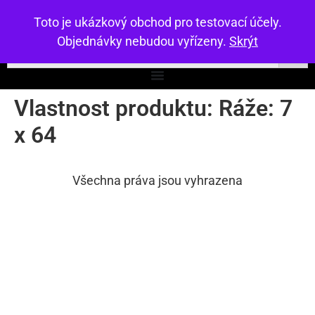
Toto je ukázkový obchod pro testovací účely.
Objednávky nebudou vyřízeny.
Skrýt
Vlastnost produktu: Ráže:
7
x 64
Všechna práva jsou vyhrazena