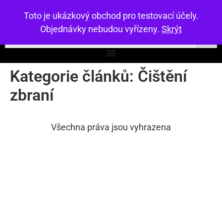
Toto je ukázkový obchod pro testovací účely.
Objednávky nebudou vyřízeny.
Skrýt
Kategorie článků:
Čištění
zbraní
Všechna práva jsou vyhrazena